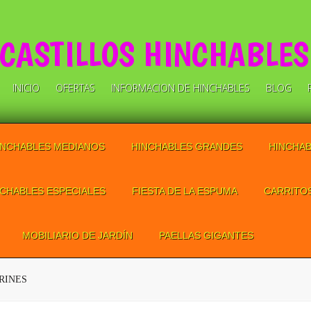
CASTILLOS HINCHABLES
INICIO
OFERTAS
INFORMACION DE HINCHABLES
BLOG
INCHABLES MEDIANOS
HINCHABLES GRANDES
HINCHA
NCHABLES ESPECIALES
FIESTA DE LA ESPUMA
CARRITO
MOBILIARIO DE JARDÍN
PAELLAS GIGANTES
RINES