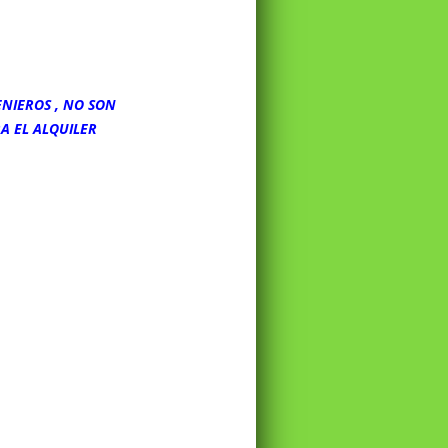
NIEROS , NO SON
A EL ALQUILER