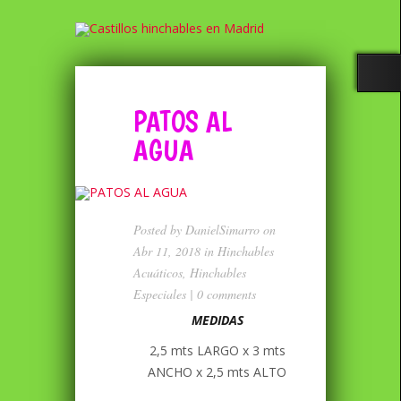
PATOS AL
AGUA
Posted by
DanielSimarro
on
Abr 11, 2018 in
Hinchables
Acuáticos
,
Hinchables
Especiales
|
0 comments
MEDIDAS
2,5 mts LARGO x 3 mts
ANCHO x 2,5 mts ALTO