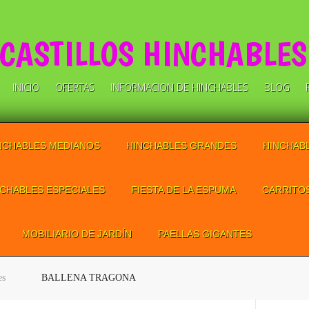
CASTILLOS HINCHABLES
INICIO
OFERTAS
INFORMACION DE HINCHABLES
BLOG
NCHABLES MEDIANOS
HINCHABLES GRANDES
HINCHAB
NCHABLES ESPECIALES
FIESTA DE LA ESPUMA
CARRITO
MOBILIARIO DE JARDÍN
PAELLAS GIGANTES
es
BALLENA TRAGONA