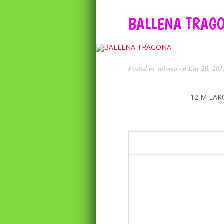
BALLENA TRAG
Posted by
solomo
on Ene 20, 201
12 M LAR