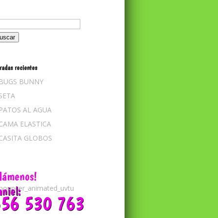
scar:
radas recientes
BUGS BUNNY
SETA
PATOS AL AGUA
CAMA ELASTICA
CASITA GLOBOS
Llámenos!
niel:
56 530 763