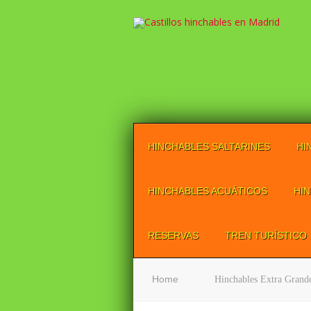
HINCHABLES SALTARINES
HI
HINCHABLES ACUÁTICOS
HI
RESERVAS
TREN TURÍSTICO
Home
Hinchables Extra Grand