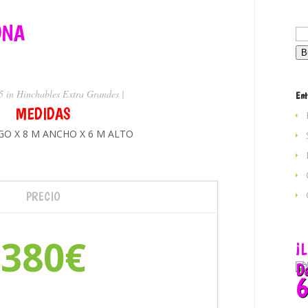
Bu
ONA
5 in
Hinchables Extra Grandes
|
Ent
MEDIDAS
GO X 8 M ANCHO X 6 M ALTO
PRECIO
380€
¡
Da
6