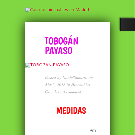
TOBOGÁN
PAYASO
Posted by
DanielSimarro
on
Abr 5, 2018 in
Hinchables
Grandes
|
0 comments
MEDIDAS
9m