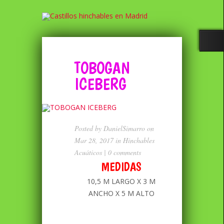
TOBOGAN
ICEBERG
Posted by
DanielSimarro
on
Mar 28, 2017 in
Hinchables
Acuáticos
|
0 comments
MEDIDAS
10,5 M LARGO X 3 M
ANCHO X 5 M ALTO